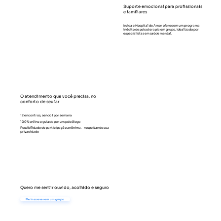
Suporte emocional para profissionais
e familiares
kuida e Hospital de Amor oferecem um programa
inédito de psicoterapia em grupo, idealizado por
especialistas em saúde mental.
O atendimento que você precisa, no
conforto de seu lar
12 encontros, sendo 1 por semana
100% online e guiado por um psicólogo
Possibilidade de participação anônima, respeitando sua
privacidade
Quero me sentir ouvido, acolhido e seguro
Me inscrever em um grupo