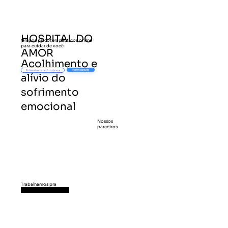
HOSPITAL DO
Grupos psicoterapêuticos online
para cuidar de você
AMOR
Acolhimento e
Me inscrever
Entenda como funciona
alívio do
sofrimento
emocional
Nossos
parceiros
Trabalhamos pra
você se sentir bem