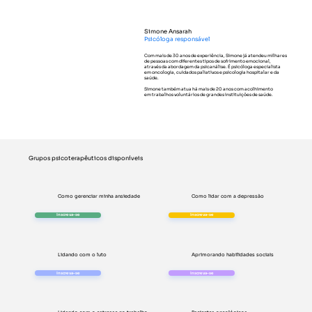
Simone Ansarah
Psicóloga
responsável
Com mais de 30 anos de experiência, Simone já atendeu milhares
de pessoas com diferentes tipos de sofrimento emocional,
através da abordagem da psicanálise. É psicóloga especialista
em oncologia, cuidados paliativos e psicologia hospitalar e da
saúde.
Simone também atua há mais de 20 anos com acolhimento
em trabalhos voluntários de grandes instituições de saúde.
Grupos psicoterapêuticos disponíveis
Como gerenciar minha ansiedade
Como lidar com a depressão
Inscreva-se
Inscreva-se
Lidando com o luto
Aprimorando habilidades sociais
Inscreva-se
Inscreva-se